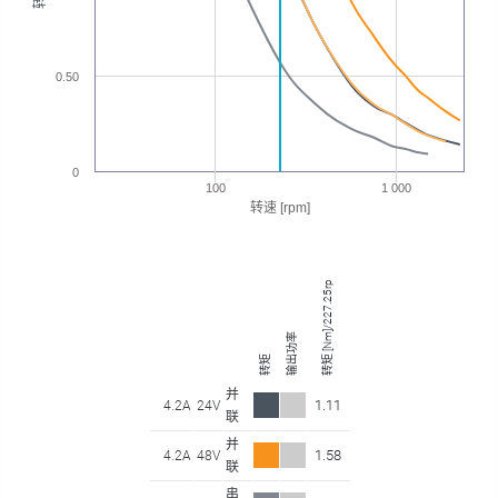
0.50
0
100
1 000
转速 [rpm]
转矩 [Nm]/227.25rpm
输出功率
转矩
并
1.11
4.2A
24V
联
并
1.58
4.2A
48V
联
串