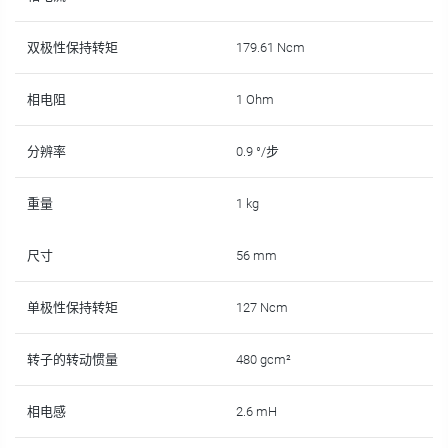
双极性保持转矩
179.61 Ncm
相电阻
1 Ohm
分辨率
0.9 °/步
重量
1 kg
尺寸
56 mm
单极性保持转矩
127 Ncm
转子的转动惯量
480 gcm²
相电感
2.6 mH