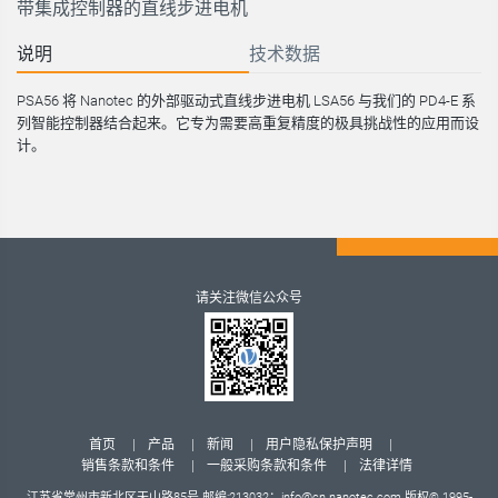
带集成控制器的直线步进电机
说明
技术数据
PSA56 将 Nanotec 的外部驱动式直线步进电机 LSA56 与我们的 PD4-E 系
列智能控制器结合起来。它专为需要高重复精度的极具挑战性的应用而设
计。
请关注微信公众号
首页
产品
新闻
用户隐私保护声明
销售条款和条件
一般采购条款和条件
法律详情
江苏省常州市新北区天山路85号 邮编:213032：
info@cn.nanotec.com
版权© 1995-