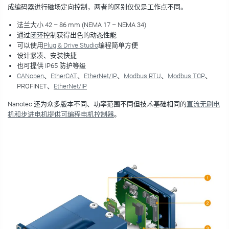
成编码器进行磁场定向控制，两者的区别仅仅是工作点不同。
法兰大小 42 – 86 mm (NEMA 17 – NEMA 34)
通过
闭环
控制获得出色的动态性能
可以使用
Plug & Drive Studio
编程简单方便
设计紧凑、安装快捷
也可提供 IP65 防护等级
CANopen
、
EtherCAT
、
EtherNet/IP
、
Modbus RTU
、
Modbus TCP
、
PROFINET、
EtherNet/IP
Nanotec 还为众多版本不同、功率范围不同但技术基础相同的
直流无刷电
机和步进电机提供可编程电机控制器
。