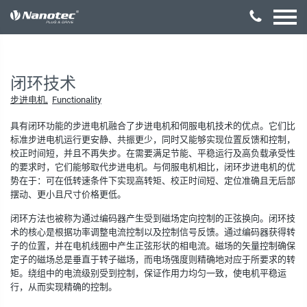
激活配置
闭环技术
步进电机
Functionality
具有闭环功能的步进电机融合了步进电机和伺服电机技术的优点。它们比
标准步进电机运行更安静、共振更少，同时又能够实现位置反馈和控制，
校正时间短，并且不再失步。在需要满足节能、平稳运行及高负载承受性
的要求时，它们能够取代步进电机。与伺服电机相比，闭环步进电机的优
势在于：可在低转速条件下实现高转矩、校正时间短、定位准确且无后部
摆动、更小且尺寸价格更低。
闭环方法也被称为通过编码器产生受到磁场定向控制的正弦换向。闭环技
术的核心是根据功率调整电流控制以及控制信号反馈。通过编码器获得转
子的位置，并在电机线圈中产生正弦形状的相电流。磁场的矢量控制确保
定子的磁场总是垂直于转子磁场，而电场强度则精确地对应于所要求的转
矩。绕组中的电流级别受到控制，保证作用力均匀一致，使电机平稳运
行，从而实现精确的控制。