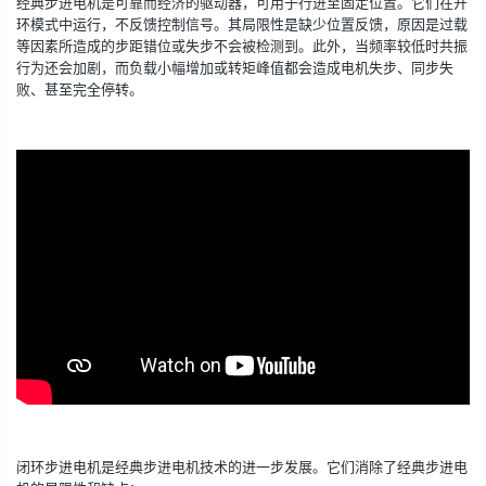
经典步进电机是可靠而经济的驱动器，可用于行进至固定位置。它们在开
环模式中运行，不反馈控制信号。其局限性是缺少位置反馈，原因是过载
等因素所造成的步距错位或失步不会被检测到。此外，当频率较低时共振
行为还会加剧，而负载小幅增加或转矩峰值都会造成电机失步、同步失
败、甚至完全停转。
闭环步进电机是经典步进电机技术的进一步发展。它们消除了经典步进电