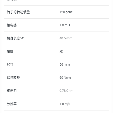
转子的转动惯量
120 gcm²
相电感
1.8 mH
机身长度“A”
40.5 mm
轴端
双
尺寸
56 mm
保持转矩
60 Ncm
相电阻
0.78 Ohm
分辨率
1.8 °/步