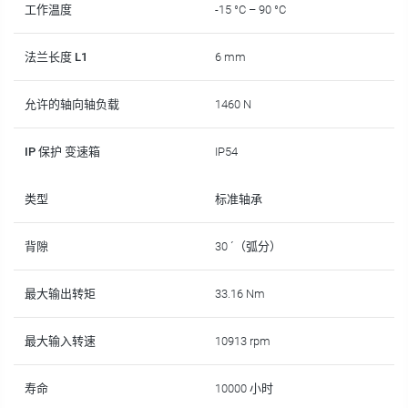
工作温度
-15 °C – 90 °C
法兰长度 L1
6 mm
允许的轴向轴负载
1460 N
IP 保护 变速箱
IP54
类型
标准轴承
背隙
30 ´（弧分）
最大输出转矩
33.16 Nm
最大输入转速
10913 rpm
寿命
10000 小时