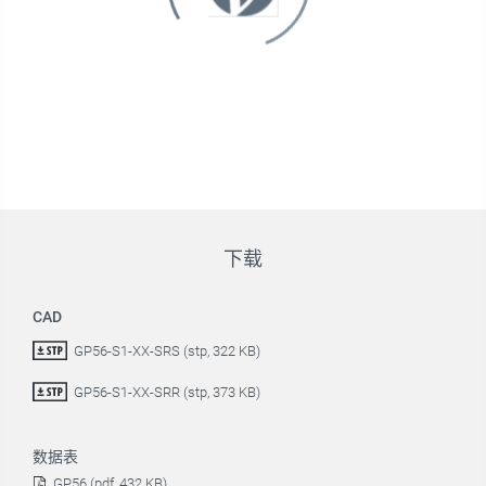
下载
CAD
GP56-S1-XX-SRS (stp, 322 KB)
GP56-S1-XX-SRR (stp, 373 KB)
数据表
GP56 (pdf, 432 KB)