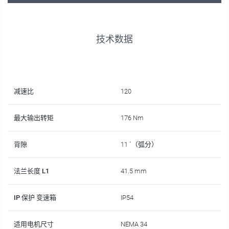
技术数据
减速比
120
最大输出转矩
176 Nm
背隙
11 ´（弧分）
法兰长度 L1
41.5 mm
IP 保护 变速箱
IP54
适用电机尺寸
NEMA 34