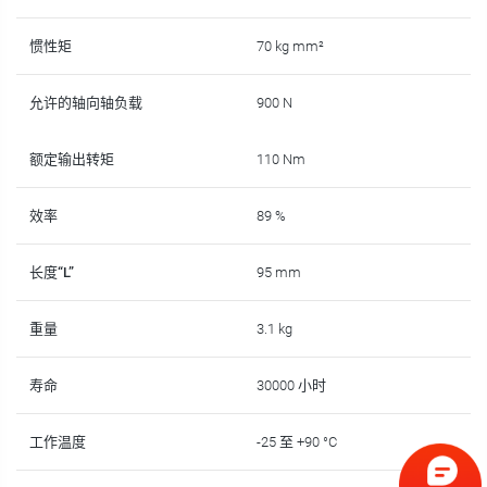
惯性矩
70 kg mm²
允许的轴向轴负载
900 N
额定输出转矩
110 Nm
效率
89 %
长度“L”
95 mm
重量
3.1 kg
寿命
30000 小时
工作温度
-25 至 +90 °C