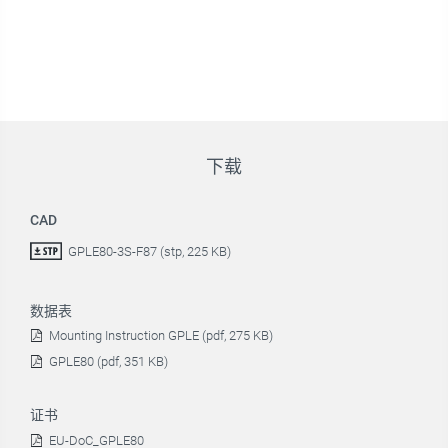
下载
CAD
GPLE80-3S-F87 (stp, 225 KB)
数据表
Mounting Instruction GPLE (pdf, 275 KB)
GPLE80 (pdf, 351 KB)
证书
EU-DoC_GPLE80