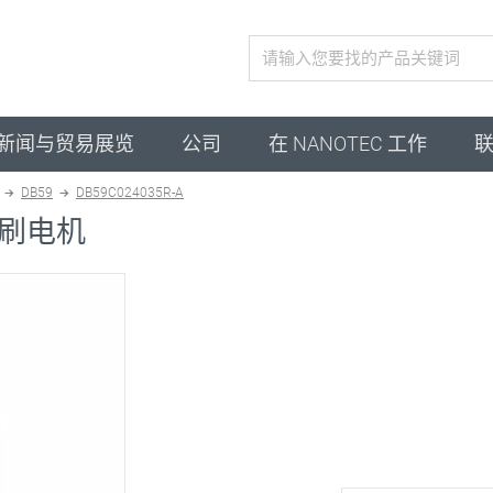
激活配置
新闻与贸易展览
公司
在 NANOTEC 工作
DB59
DB59C024035R-A
刷电机