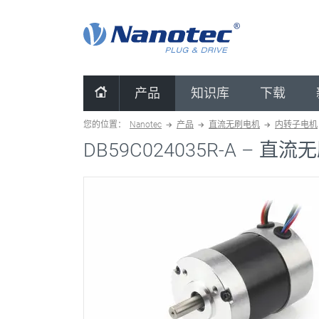
清除配置
产品
知识库
下载
您的位置：
Nanotec
产品
直流无刷电机
内转子电机
DB59C024035R-A –
直流无