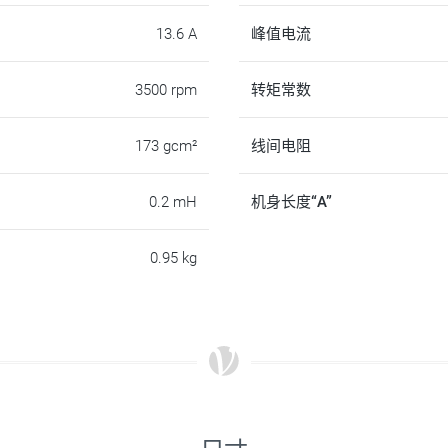
13.6 A
峰值电流
3500 rpm
转矩常数
173 gcm²
线间电阻
0.2 mH
机身长度“A”
0.95 kg