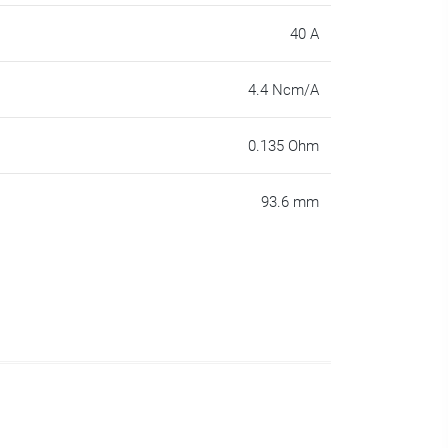
40 A
4.4 Ncm/A
0.135 Ohm
93.6 mm