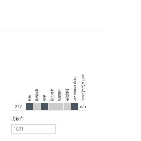
Speed [rpm] at 1,881.00 Nm
o
n
ti
n
u
o
u
s
d
u
t
e
gi
o
C
r
n
y
输出功率
输入功率
功率损耗
电流消耗
转速
效率
n/a
24V
比较点