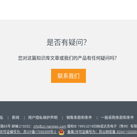
是否有疑问？
您对这篇知识库文章或我们的产品有任何疑问吗？
联系我们
品
新闻
用户隐私保护声明
销售条款和条件
一般采购条款和条件
5号 邮编:213032：
info@cn.nanotec.com
版权© 1995-2018归纳诺达克电子（常州）
许可证编号为：苏ICP备17030359号-2
;
备案/许可证编号为：苏公网安备 32041102000