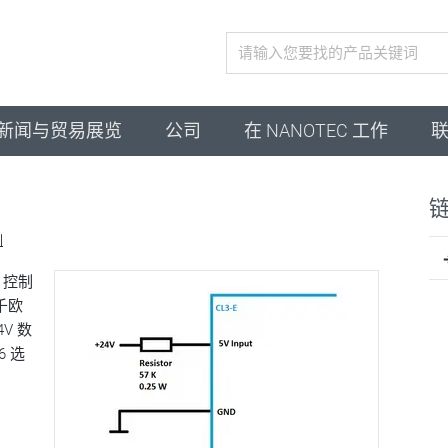
激活配置
新闻与贸易展览
公司
在 NANOTEC 工作
例
 控制
千欧
V 数
6 选