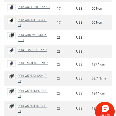
PD2-C411L18-E-65-01
17
USB
50 Ncm
PD2-C4118L1804-E-
17
USB
50 Ncm
01
PD4-CB59M024035-
23
USB
E-01
PD4-EB59CD-E-65-7
23
USB
PD4-E591L42-E-65-7
23
USB
187 Ncm
PD4-C5918X4204-E-
23
USB
53.7 Ncm
01
PD4-C5918M4204-E-
23
USB
124 Ncm
01
PD4-C5918L4204-E-
23
USB
187 Ncm
01