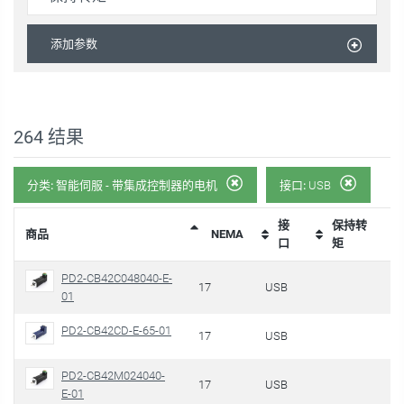
添加参数
264
结果
分类:
智能伺服 - 带集成控制器的电机
接口:
USB
接
保持转
商品
NEMA
口
矩
PD2-CB42C048040-E-
17
USB
01
PD2-CB42CD-E-65-01
17
USB
PD2-CB42M024040-
17
USB
E-01