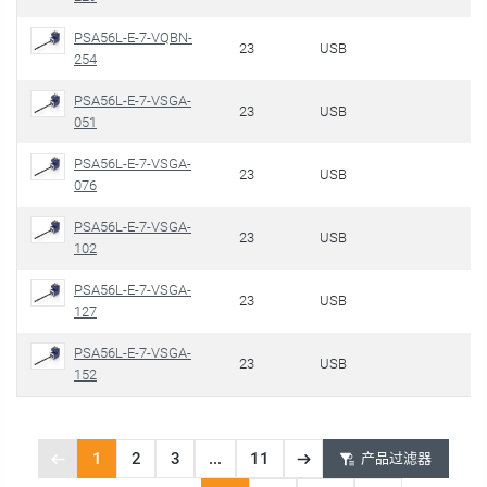
PSA56L-E-7-VQBN-
23
USB
254
PSA56L-E-7-VSGA-
23
USB
051
PSA56L-E-7-VSGA-
23
USB
076
PSA56L-E-7-VSGA-
23
USB
102
PSA56L-E-7-VSGA-
23
USB
127
PSA56L-E-7-VSGA-
23
USB
152
1
2
3
...
11
产品过滤器
Previous
Next